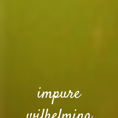
impure
wilhelmina